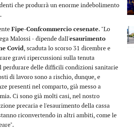
ndenti che produrrà un enorme indebolimento
.
dente
Fipe-Confcommercio cesenate
. "Lo
iega Malossi - dipende dall'
esaurimento
one Covid
, scaduta lo scorso 31 dicembre e
rare gravi ripercussioni sulla tenuta
 perdurare delle difficili condizioni sanitarie
sti di lavoro sono a rischio, dunque, e
nze presenti nel comparto, già messo a
ia. Ci sono già molti casi, nel nostro
tuazione precaria e l'esaurimento della cassa
 stanno riconvertendo in altri ambiti, come le
eare".