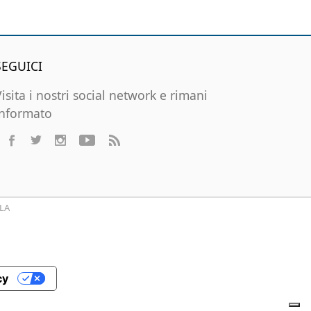
SEGUICI
Visita i nostri social network e rimani
informato
LA
cy