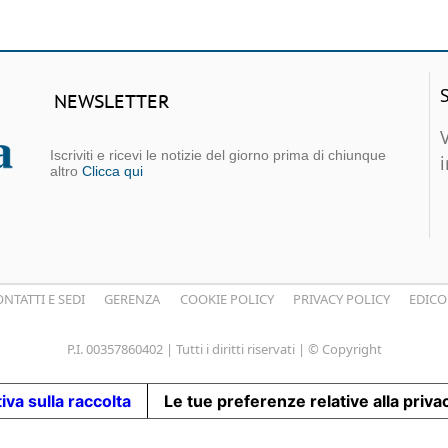
NEWSLETTER
Iscriviti e ricevi le notizie del giorno prima di chiunque
altro
Clicca qui
NTATTI E SEDI
GERENZA
COOKIE POLICY
PRIVACY POLICY
EDICO
P.I. 00357860402 | Tutti i diritti riservati | © Copyright
iva sulla raccolta
Le tue preferenze relative alla priva