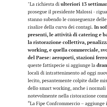
"La richiesta di
ulteriori 13 settima
prosegue il presidente Malossi - riguar
stanno subendo le conseguenze delle l
risalire della curva dei contagi.
In sof
presenti, le attività di catering e
la ristorazione collettiva, penaliz
working, e quella commerciale, svol
del Paese: aeroporti, stazioni ferro
queste fattispecie si aggiunge la
dram
locali di intrattenimento ad oggi nuov
lecito, pesantemente colpite dalle misu
dello smart working, anche i normali 
notevolmente nella ristorazione com
“La Fipe Confcommercio – aggiunge il