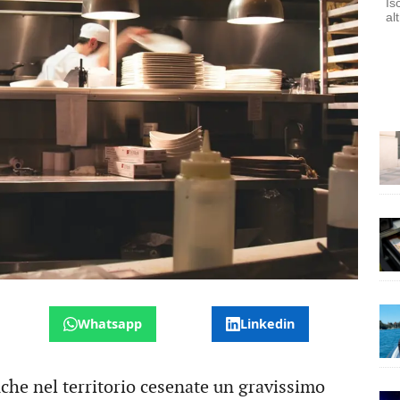
Is
al
Whatsapp
Linkedin
anche nel territorio cesenate un gravissimo