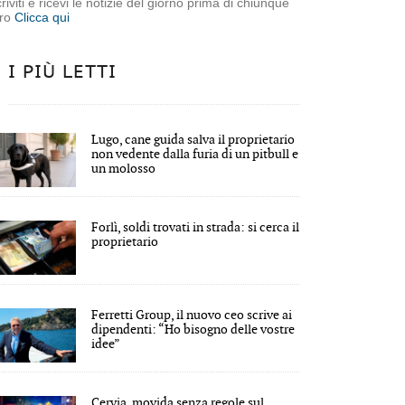
criviti e ricevi le notizie del giorno prima di chiunque
tro
Clicca qui
I PIÙ LETTI
Lugo, cane guida salva il proprietario
non vedente dalla furia di un pitbull e
un molosso
Forlì, soldi trovati in strada: si cerca il
proprietario
Ferretti Group, il nuovo ceo scrive ai
dipendenti: “Ho bisogno delle vostre
idee”
Cervia, movida senza regole sul