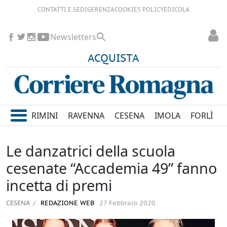
CONTATTI E SEDI
GERENZA
COOKIES POLICY
EDICOLA
Newsletters
ACQUISTA
RIMINI
RAVENNA
CESENA
IMOLA
FORLÌ
Le danzatrici della scuola
cesenate “Accademia 49” fanno
incetta di premi
CESENA
REDAZIONE WEB
27 Febbraio 2020