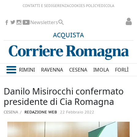
CONTATTI E SEDI
GERENZA
COOKIES POLICY
EDICOLA
Newsletters
ACQUISTA
RIMINI
RAVENNA
CESENA
IMOLA
FORLÌ
Danilo Misirocchi confermato
presidente di Cia Romagna
CESENA
REDAZIONE WEB
22 Febbraio 2022