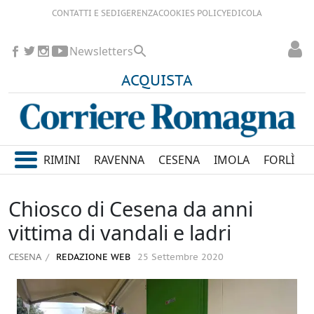
CONTATTI E SEDI
GERENZA
COOKIES POLICY
EDICOLA
Newsletters
ACQUISTA
RIMINI
RAVENNA
CESENA
IMOLA
FORLÌ
Chiosco di Cesena da anni
vittima di vandali e ladri
CESENA
REDAZIONE WEB
25 Settembre 2020