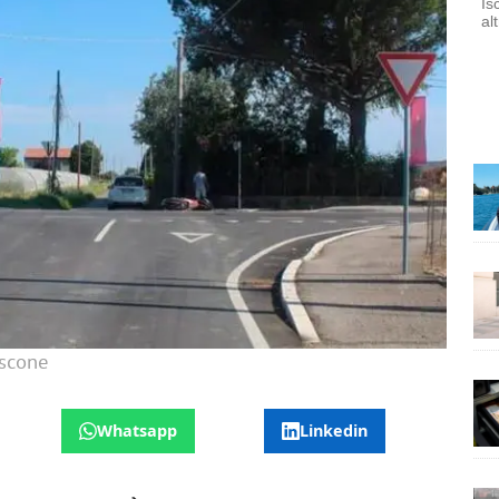
Is
al
oscone
Whatsapp
Linkedin