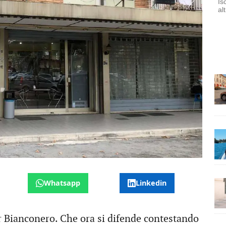
Is
al
Whatsapp
Linkedin
r Bianconero. Che ora si difende contestando