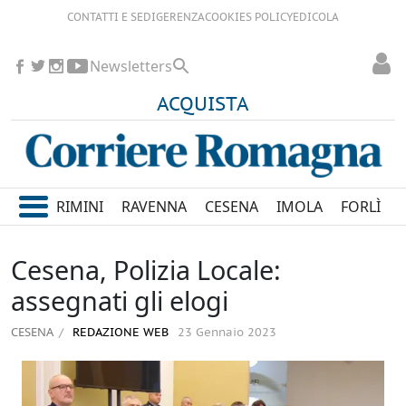
CONTATTI E SEDI
GERENZA
COOKIES POLICY
EDICOLA
Newsletters
ACQUISTA
RIMINI
RAVENNA
CESENA
IMOLA
FORLÌ
Cesena, Polizia Locale:
assegnati gli elogi
CESENA
REDAZIONE WEB
23 Gennaio 2023