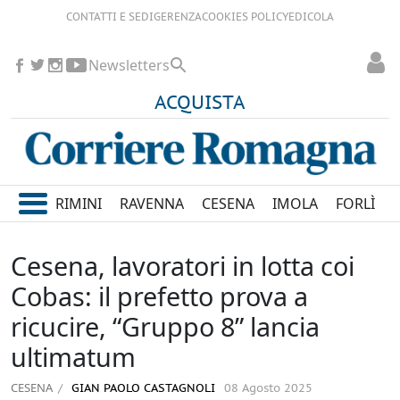
CONTATTI E SEDI
GERENZA
COOKIES POLICY
EDICOLA
Newsletters
ACQUISTA
RIMINI
RAVENNA
CESENA
IMOLA
FORLÌ
Cesena, lavoratori in lotta coi
Cobas: il prefetto prova a
ricucire, “Gruppo 8” lancia
ultimatum
CESENA
GIAN PAOLO CASTAGNOLI
08 Agosto 2025