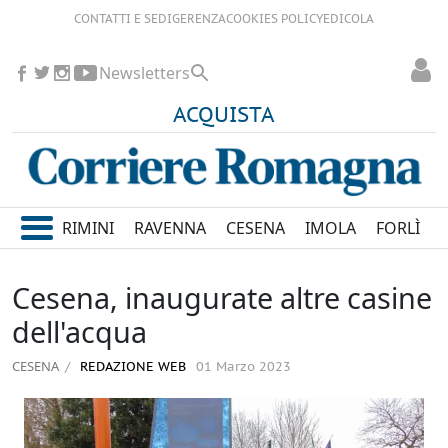
CONTATTI E SEDI
GERENZA
COOKIES POLICY
EDICOLA
Newsletters
ACQUISTA
RIMINI
RAVENNA
CESENA
IMOLA
FORLÌ
Cesena, inaugurate altre casine
dell'acqua
CESENA
REDAZIONE WEB
01 Marzo 2023