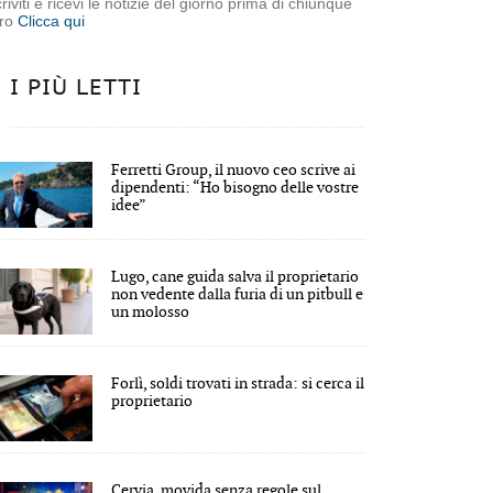
criviti e ricevi le notizie del giorno prima di chiunque
tro
Clicca qui
I PIÙ LETTI
Ferretti Group, il nuovo ceo scrive ai
dipendenti: “Ho bisogno delle vostre
idee”
Lugo, cane guida salva il proprietario
non vedente dalla furia di un pitbull e
un molosso
Forlì, soldi trovati in strada: si cerca il
proprietario
Cervia, movida senza regole sul