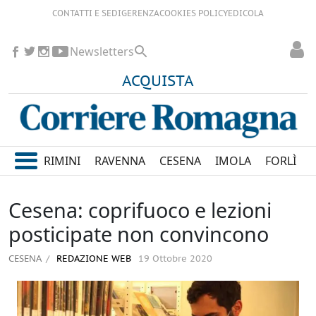
CONTATTI E SEDI
GERENZA
COOKIES POLICY
EDICOLA
Newsletters
ACQUISTA
RIMINI
RAVENNA
CESENA
IMOLA
FORLÌ
Cesena: coprifuoco e lezioni
posticipate non convincono
CESENA
REDAZIONE WEB
19 Ottobre 2020