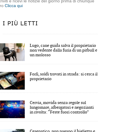
criviti e ricevi le notizie del giorno prima di chiunque
tro
Clicca qui
I PIÙ LETTI
Lugo, cane guida salva il proprietario
non vedente dalla furia di un pitbull e
un molosso
Forlì, soldi trovati in strada: si cerca il
proprietario
Cervia, movida senza regole sul
lungomare, albergatori e negozianti
in rivolta: “Feste fuori controllo”
Cesenatico, non pagano il biglietto e