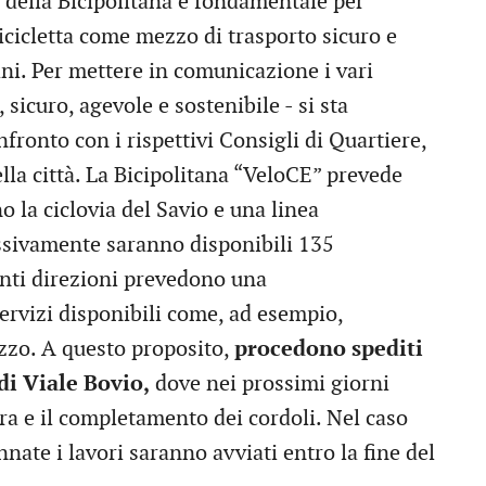
e della Bicipolitana è fondamentale per
icicletta come mezzo di trasporto sicuro e
ni. Per mettere in comunicazione i vari
, sicuro, agevole e sostenibile - si sta
ronto con i rispettivi Consigli di Quartiere,
ella città. La Bicipolitana “VeloCE” prevede
o la ciclovia del Savio e una linea
essivamente saranno disponibili 135
renti direzioni prevedono una
servizi disponibili come, ad esempio,
zzo. A questo proposito,
procedono spediti
 di Viale Bovio,
dove nei prossimi giorni
ura e il completamento dei cordoli. Nel caso
nnate i lavori saranno avviati entro la fine del