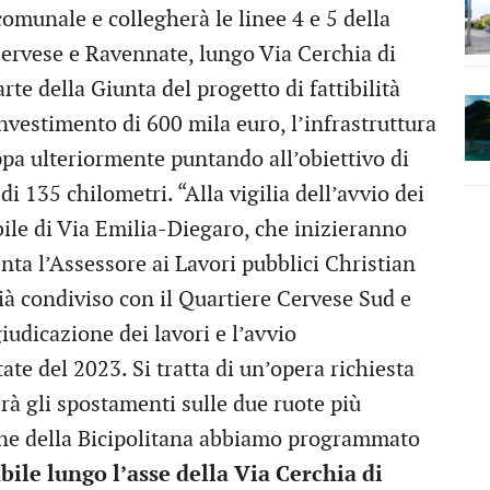
munale e collegherà le linee 4 e 5 della
 Cervese e Ravennate, lungo Via Cerchia di
te della Giunta del progetto di fattibilità
vestimento di 600 mila euro, l’infrastruttura
uppa ulteriormente puntando all’obiettivo di
i 135 chilometri. “Alla vigilia dell’avvio dei
abile di Via Emilia-Diegaro, che inizieranno
ta l’Assessore ai Lavori pubblici Christian
già condiviso con il Quartiere Cervese Sud e
iudicazione dei lavori e l’avvio
tate del 2023. Si tratta di un’opera richiesta
rà gli spostamenti sulle due ruote più
ione della Bicipolitana abbiamo programmato
bile lungo l’asse della Via Cerchia di