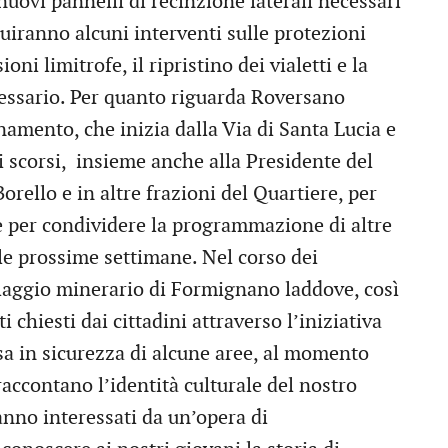
uovi pannelli di recinzione laterali necessari
eguiranno alcuni interventi sulle protezioni
oni limitrofe, il ripristino dei vialetti e la
cessario. Per quanto riguarda Roversano
namento, che inizia dalla Via di Santa Lucia e
ni scorsi, insieme anche alla Presidente del
orello e in altre frazioni del Quartiere, per
 e per condividere la programmazione di altre
lle prossime settimane. Nel corso dei
llaggio minerario di Formignano laddove, così
 chiesti dai cittadini attraverso l’iniziativa
ssa in sicurezza di alcune aree, al momento
 raccontano l’identità culturale del nostro
anno interessati da un’opera di