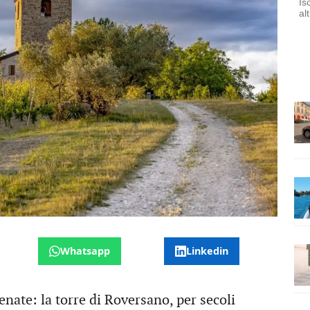
Is
al
Whatsapp
Linkedin
enate: la torre di Roversano, per secoli