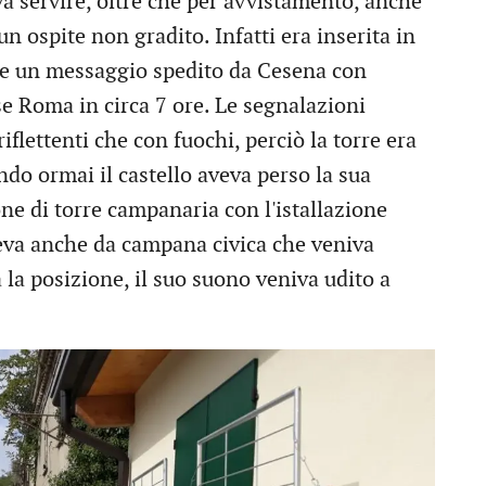
a servire, oltre che per avvistamento, anche
un ospite non gradito. Infatti era inserita in
che un messaggio spedito da Cesena con
se Roma in circa 7 ore. Le segnalazioni
iflettenti che con fuochi, perciò la torre era
uando ormai il castello aveva perso la sua
one di torre campanaria con l'istallazione
eva anche da campana civica che veniva
a la posizione, il suo suono veniva udito a