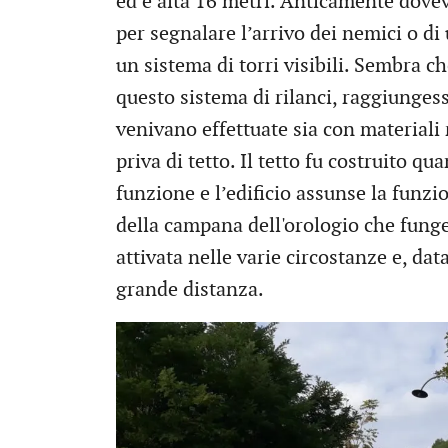
ed è alta 16 metri. Anticamente dovev
per segnalare l’arrivo dei nemici o di 
un sistema di torri visibili. Sembra 
questo sistema di rilanci, raggiunges
venivano effettuate sia con materiali r
priva di tetto. Il tetto fu costruito q
funzione e l’edificio assunse la funzi
della campana dell'orologio che fung
attivata nelle varie circostanze e, dat
grande distanza.