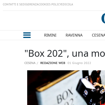
CONTATTI E SEDI
GERENZA
COOKIES POLICY
EDICOLA
RIMINI
RAVENNA
CESEN
"Box 202", una mos
CESENA
REDAZIONE WEB
01 Giugno 2022