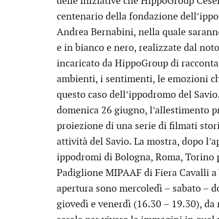
delle iniziative che HippoGroup Cese
centenario della fondazione dell’ipp
Andrea Bernabini, nella quale sarann
e in bianco e nero, realizzate dal noto
incaricato da HippoGroup di raccontar
ambienti, i sentimenti, le emozioni c
questo caso dell’ippodromo del Savio. 
domenica 26 giugno, l’allestimento p
proiezione di una serie di filmati sto
attività del Savio. La mostra, dopo l’a
ippodromi di Bologna, Roma, Torino p
Padiglione MIPAAF di Fiera Cavalli a
apertura sono mercoledì – sabato – d
giovedì e venerdì (16.30 – 19.30), da