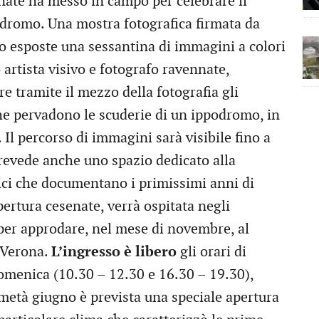
nate ha messo in campo per celebrare il
odromo. Una mostra fotografica firmata da
o esposte una sessantina di immagini a colori
 artista visivo e fotografo ravennate,
e tramite il mezzo della fotografia gli
he pervadono le scuderie di un ippodromo, in
Il percorso di immagini sarà visibile fino a
revede anche uno spazio dedicato alla
rici che documentano i primissimi anni di
pertura cesenate, verrà ospitata negli
er approdare, nel mese di novembre, al
 Verona.
L’ingresso è libero
gli orari di
omenica (10.30 – 12.30 e 16.30 – 19.30),
 metà giugno è prevista una speciale apertura