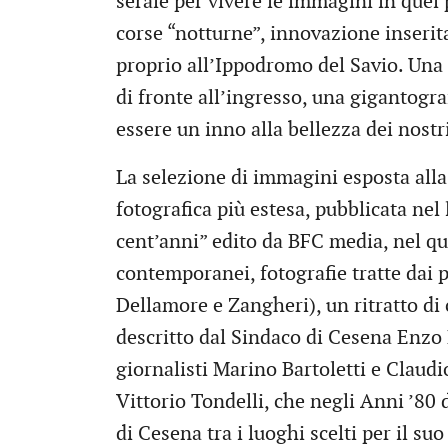
serale per vivere le immagini in quel 
corse “notturne”, innovazione inserita
proprio all’Ippodromo del Savio. Una
di fronte all’ingresso, una gigantogra
essere un inno alla bellezza dei nostr
La selezione di immagini esposta alla
fotografica più estesa, pubblicata n
cent’anni” edito da BFC media, nel qua
contemporanei, fotografie tratte dai p
Dellamore e Zangheri), un ritratto di 
descritto dal Sindaco di Cesena Enzo L
giornalisti Marino Bartoletti e Claudio
Vittorio Tondelli, che negli Anni ’80 
di Cesena tra i luoghi scelti per il s