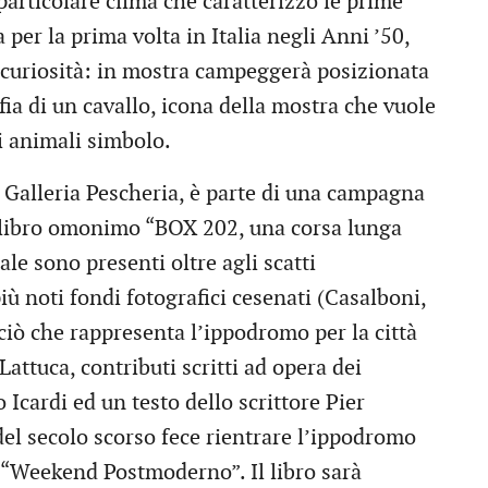
particolare clima che caratterizzò le prime
 per la prima volta in Italia negli Anni ’50,
 curiosità: in mostra campeggerà posizionata
fia di un cavallo, icona della mostra che vuole
i animali simbolo.
 Galleria Pescheria, è parte di una campagna
el libro omonimo “BOX 202, una corsa lunga
le sono presenti oltre agli scatti
iù noti fondi fotografici cesenati (Casalboni,
ciò che rappresenta l’ippodromo per la città
attuca, contributi scritti ad opera dei
 Icardi ed un testo dello scrittore Pier
del secolo scorso fece rientrare l’ippodromo
uo “Weekend Postmoderno”. Il libro sarà