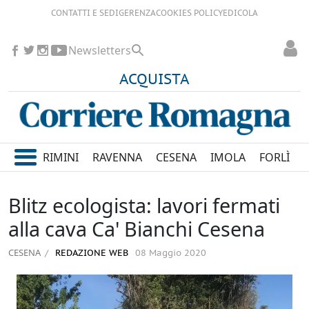
CONTATTI E SEDI
GERENZA
COOKIES POLICY
EDICOLA
Newsletters
ACQUISTA
RIMINI
RAVENNA
CESENA
IMOLA
FORLÌ
Blitz ecologista: lavori fermati
alla cava Ca' Bianchi Cesena
CESENA
REDAZIONE WEB
08 Maggio 2020