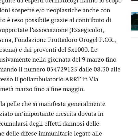
seguite da esperti dermatologi hanno lo scopo
ioni sospette e/o neoplastiche anche con
to è reso possibile grazie al contributo di
supportate l’associazione (Essegicolor,
sena, Fondazione Fruttadoro Orogel F.OR.,
sena) e dai proventi del 5x1000. Le
lusivamente nella giornata del 9 marzo fino
amando il numero 054729125 dalle 08.30 alle
presso il poliambulatorio ARRT in Via
 metà marzo fino a fine maggio.
la pelle che si manifesta generalmente
nziato un’importante crescita dovuta in
ccumularsi degli effetti dannosi delle
ne delle difese immunitarie legate alle