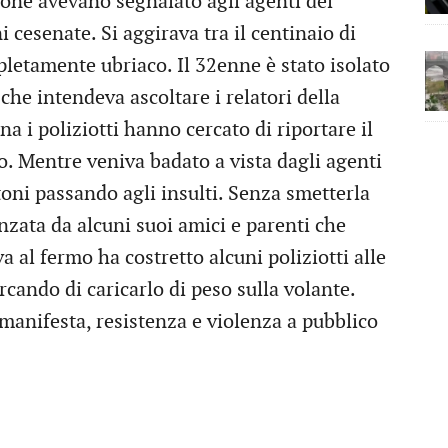
ione avevano segnalato agli agenti del
 cesenate. Si aggirava tra il centinaio di
letamente ubriaco. Il 32enne è stato isolato
che intendeva ascoltare i relatori della
 i poliziotti hanno cercato di riportare il
o. Mentre veniva badato a vista dagli agenti
toni passando agli insulti. Senza smetterla
zata da alcuni suoi amici e parenti che
a al fermo ha costretto alcuni poliziotti alle
ercando di caricarlo di peso sulla volante.
 manifesta, resistenza e violenza a pubblico