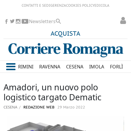
CONTATTI E SEDI
GERENZA
COOKIES POLICY
EDICOLA
Newsletters
ACQUISTA
RIMINI
RAVENNA
CESENA
IMOLA
FORLÌ
Amadori, un nuovo polo
logistico targato Dematic
CESENA
REDAZIONE WEB
29 Marzo 2022