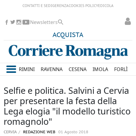
CONTATTI E SEDI
GERENZA
COOKIES POLICY
EDICOLA
Newsletters
ACQUISTA
RIMINI
RAVENNA
CESENA
IMOLA
FORLÌ
Selfie e politica. Salvini a Cervia
per presentare la festa della
Lega elogia "il modello turistico
romagnolo"
CERVIA
REDAZIONE WEB
01 Agosto 2018