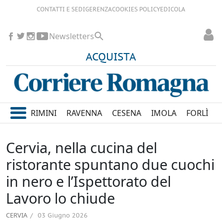
CONTATTI E SEDI
GERENZA
COOKIES POLICY
EDICOLA
Newsletters
ACQUISTA
RIMINI
RAVENNA
CESENA
IMOLA
FORLÌ
Cervia, nella cucina del
ristorante spuntano due cuochi
in nero e l’Ispettorato del
Lavoro lo chiude
CERVIA
03 Giugno 2026