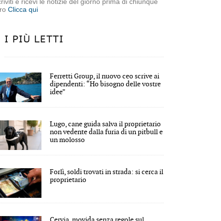
criviti e ricevi le notizie del giorno prima di chiunque
tro
Clicca qui
I PIÙ LETTI
Ferretti Group, il nuovo ceo scrive ai
dipendenti: “Ho bisogno delle vostre
idee”
Lugo, cane guida salva il proprietario
non vedente dalla furia di un pitbull e
un molosso
Forlì, soldi trovati in strada: si cerca il
proprietario
Cervia, movida senza regole sul