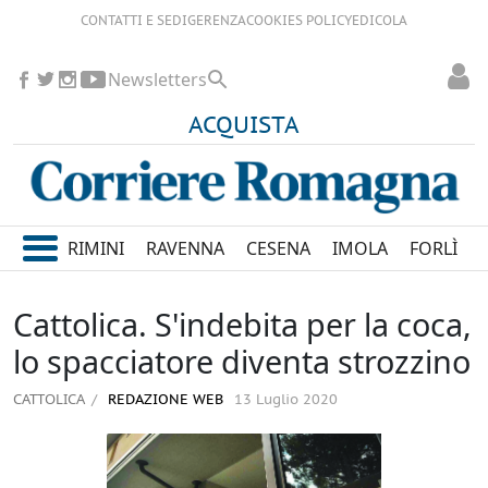
CONTATTI E SEDI
GERENZA
COOKIES POLICY
EDICOLA
Newsletters
ACQUISTA
RIMINI
RAVENNA
CESENA
IMOLA
FORLÌ
Cattolica. S'indebita per la coca,
lo spacciatore diventa strozzino
CATTOLICA
REDAZIONE WEB
13 Luglio 2020