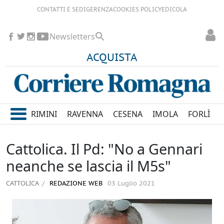
CONTATTI E SEDI
GERENZA
COOKIES POLICY
EDICOLA
Newsletters
ACQUISTA
RIMINI
RAVENNA
CESENA
IMOLA
FORLÌ
Cattolica. Il Pd: "No a Gennari
neanche se lascia il M5s"
CATTOLICA
REDAZIONE WEB
03 Luglio 2021