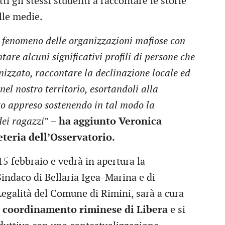
i gli stessi studenti a raccontare le storie
elle medie.
al fenomeno delle organizzazioni mafiose con
are alcuni significativi profili di persone che
nizzato, raccontare la declinazione locale ed
el nostro territorio, esortandoli alla
nto appreso sostenendo in tal modo la
dei ragazzi
” –
ha aggiunto Veronica
eteria dell’Osservatorio.
15 febbraio e vedrà in apertura la
indaco di Bellaria Igea-Marina e di
egalità del Comune di Rimini, sarà a cura
el coordinamento riminese di Libera
e si