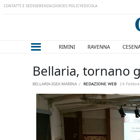
CONTATTI E SEDI
GERENZA
COOKIES POLICY
EDICOLA
RIMINI
RAVENNA
CESEN
Bellaria, tornano 
BELLARIA-IGEA MARINA
REDAZIONE WEB
14 Febbra