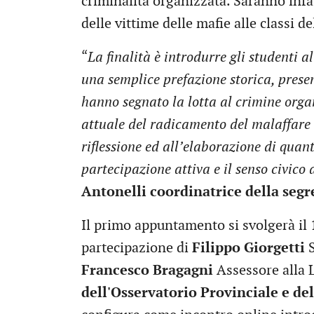
criminalità organizzata. Saranno infatt
delle vittime delle mafie alle classi d
“
La finalità è introdurre gli studenti 
una semplice prefazione storica, present
hanno segnato la lotta al crimine orga
attuale del radicamento del malaffare n
riflessione ed all’elaborazione di qua
partecipazione attiva e il senso civico 
Antonelli coordinatrice della segr
Il primo appuntamento si svolgerà il 
partecipazione di
Filippo Giorgetti
S
Francesco Bragagni
Assessore alla L
dell'Osservatorio Provinciale e d