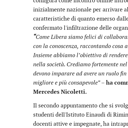
configura come incontro online intro
inizialmente nazionale per arrivare al 
caratteristiche di quanto emerso dall
confermato l'infiltrazione delle orga
“
Come Libera siamo felici di collaborar
con la conoscenza, raccontando cosa acc
Insieme abbiamo l’obiettivo di rendere 
nella società. Crediamo fortemente nel 
devono imparare ad avere un ruolo fin 
migliore e più consapevole”
–
ha comm
Mercedes Nicoletti.
Il secondo appuntamento che si svolge
studenti dell'Istituto Einaudi di Rimi
docenti attive e impegnate, ha intrapre