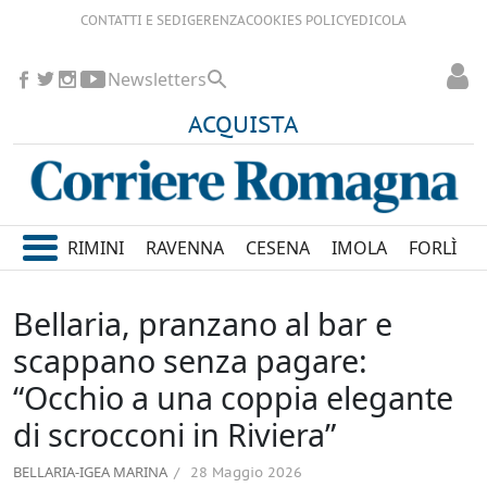
CONTATTI E SEDI
GERENZA
COOKIES POLICY
EDICOLA
Newsletters
ACQUISTA
RIMINI
RAVENNA
CESENA
IMOLA
FORLÌ
Bellaria, pranzano al bar e
scappano senza pagare:
“Occhio a una coppia elegante
di scrocconi in Riviera”
BELLARIA-IGEA MARINA
28 Maggio 2026