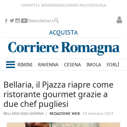
CONTATTI E SEDI
GERENZA
COOKIES POLICY
EDICOLA
Newsletters
ACQUISTA
RIMINI
RAVENNA
CESENA
IMOLA
FORLÌ
Bellaria, il Pjazza riapre come
ristorante gourmet grazie a
due chef pugliesi
BELLARIA-IGEA MARINA
REDAZIONE WEB
19 Gennaio 2023