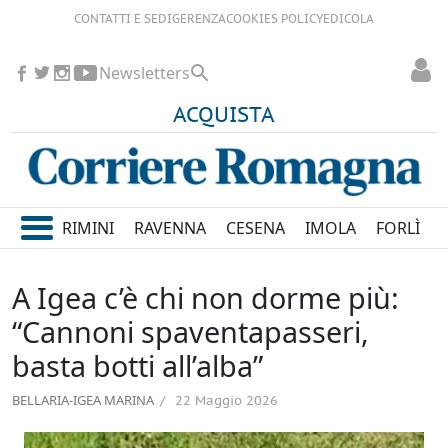
CONTATTI E SEDI
GERENZA
COOKIES POLICY
EDICOLA
Newsletters
ACQUISTA
RIMINI
RAVENNA
CESENA
IMOLA
FORLÌ
A Igea c’è chi non dorme più:
“Cannoni spaventapasseri,
basta botti all’alba”
BELLARIA-IGEA MARINA
22 Maggio 2026