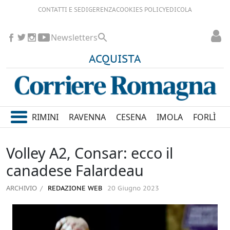
CONTATTI E SEDI
GERENZA
COOKIES POLICY
EDICOLA
Newsletters
ACQUISTA
RIMINI
RAVENNA
CESENA
IMOLA
FORLÌ
Volley A2, Consar: ecco il
canadese Falardeau
ARCHIVIO
REDAZIONE WEB
20 Giugno 2023