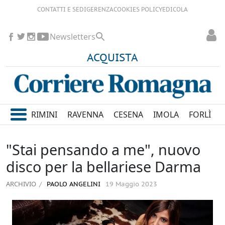
CONTATTI E SEDI
GERENZA
COOKIES POLICY
EDICOLA
Newsletters
ACQUISTA
RIMINI
RAVENNA
CESENA
IMOLA
FORLÌ
"Stai pensando a me", nuovo
disco per la bellariese Darma
ARCHIVIO
PAOLO ANGELINI
19 Maggio 2023