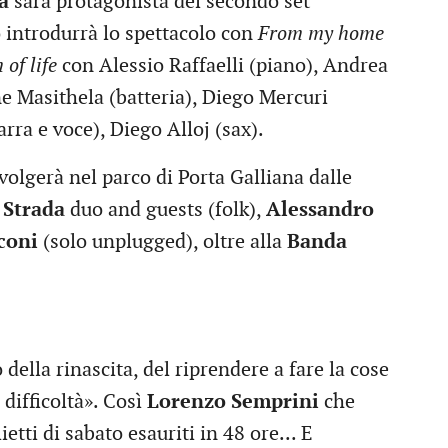
a
sarà protagonista del secondo set
introdurrà lo spettacolo con
From my home
of life
con Alessio Raffaelli (piano), Andrea
e Masithela (batteria), Diego Mercuri
rra e voce), Diego Alloj (sax).
volgerà nel parco di Porta Galliana dalle
 Strada
duo and guests (folk),
Alessandro
coni
(solo unplugged), oltre alla
Banda
 della rinascita, del riprendere a fare la cose
difficoltà». Così
Lorenzo Semprini
che
ietti di sabato esauriti in 48 ore... E