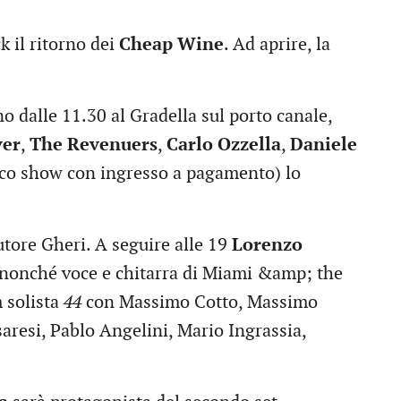
k il ritorno dei
Cheap Wine
. Ad aprire, la
o dalle 11.30 al Gradella sul porto canale,
ver
,
The Revenuers
,
Carlo Ozzella
,
Daniele
unico show con ingresso a pagamento) lo
tore Gheri. A seguire alle 19
Lorenzo
o nonché voce e chitarra di Miami &amp; the
 solista
44
con Massimo Cotto, Massimo
saresi, Pablo Angelini, Mario Ingrassia,