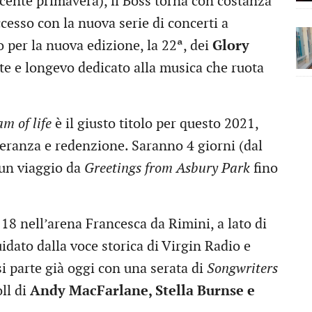
ente primavera), il Boss torna con costanza
ccesso con la nuova serie di concerti a
per la nuova edizione, la 22ª, dei
Glory
te e longevo dedicato alla musica che ruota
m of life
è il giusto titolo per questo 2021,
peranza e redenzione. Saranno 4 giorni (dal
 un viaggio da
Greetings from Asbury Park
fino
 18 nell’arena Francesca da Rimini, a lato di
idato dalla voce storica di Virgin Radio e
si parte già oggi con una serata di
Songwriters
oll di
Andy MacFarlane, Stella Burnse e