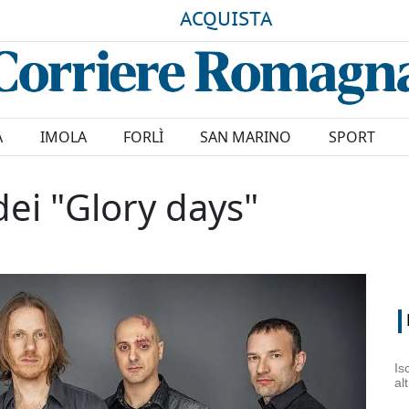
ACQUISTA
A
IMOLA
FORLÌ
SAN MARINO
SPORT
dei "Glory days"
1
Is
al