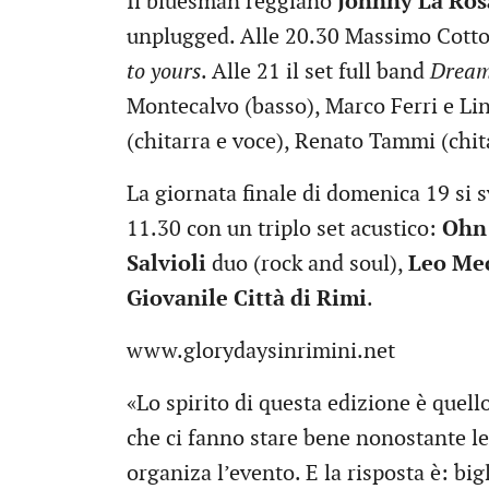
Il bluesman reggiano
Johnny La Ros
unplugged. Alle 20.30 Massimo Cotto 
to yours
. Alle 21 il set full band
Dream 
Montecalvo (basso), Marco Ferri e Lin
(chitarra e voce), Renato Tammi (chita
La giornata finale di domenica 19 si s
11.30 con un triplo set acustico:
Ohn
Salvioli
duo (rock and soul),
Leo Me
Giovanile Città di Rimi
.
www.glorydaysinrimini.net
«Lo spirito di questa edizione è quello
che ci fanno stare bene nonostante le 
organiza l’evento. E la risposta è: bigl