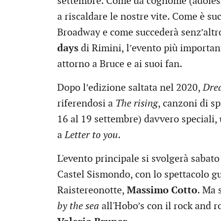
settembre. Come da cognome (adolesc
a riscaldare le nostre vite. Come è su
Broadway e come succederà senz’altro 
days
di Rimini, l’evento più importan
attorno a Bruce e ai suoi fan.
Dopo l’edizione saltata nel 2020,
Drea
riferendosi a
The rising
, canzoni di s
16 al 19 settembre) davvero speciali,
a
Letter to you
.
L'evento principale si svolgerà sabato
Castel Sismondo, con lo spettacolo gu
Raistereonotte,
Massimo Cotto
. Ma 
by the sea
all'Hobo’s con il rock and r