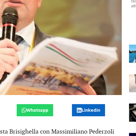
Is
al
Whatsapp
Linkedin
ta Brisighella con Massimiliano Pederzoli