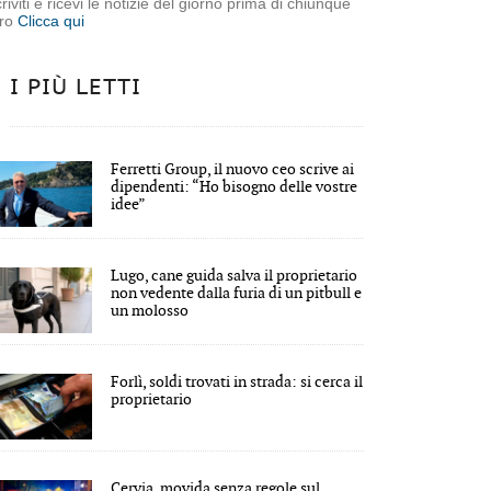
criviti e ricevi le notizie del giorno prima di chiunque
tro
Clicca qui
I PIÙ LETTI
Ferretti Group, il nuovo ceo scrive ai
dipendenti: “Ho bisogno delle vostre
idee”
Lugo, cane guida salva il proprietario
non vedente dalla furia di un pitbull e
un molosso
Forlì, soldi trovati in strada: si cerca il
proprietario
Cervia, movida senza regole sul