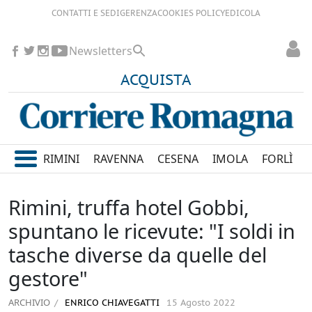
CONTATTI E SEDI
GERENZA
COOKIES POLICY
EDICOLA
Newsletters
ACQUISTA
RIMINI
RAVENNA
CESENA
IMOLA
FORLÌ
Rimini, truffa hotel Gobbi,
spuntano le ricevute: "I soldi in
tasche diverse da quelle del
gestore"
ARCHIVIO
ENRICO CHIAVEGATTI
15 Agosto 2022