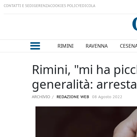
CONTATTI E SEDI
GERENZA
COOKIES POLICY
EDICOLA
RIMINI
RAVENNA
CESEN
Rimini, "mi ha picc
generalità: arrest
ARCHIVIO
REDAZIONE WEB
08 Agosto 2022