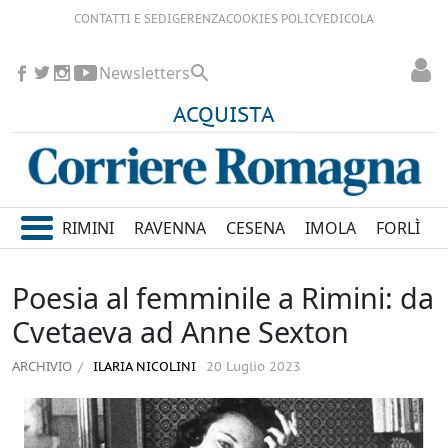
CONTATTI E SEDI
GERENZA
COOKIES POLICY
EDICOLA
Newsletters
ACQUISTA
RIMINI
RAVENNA
CESENA
IMOLA
FORLÌ
Poesia al femminile a Rimini: da
Cvetaeva ad Anne Sexton
ARCHIVIO
ILARIA NICOLINI
20 Luglio 2023