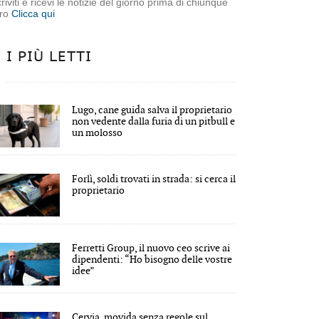
criviti e ricevi le notizie del giorno prima di chiunque
tro
Clicca qui
I PIÙ LETTI
Lugo, cane guida salva il proprietario
non vedente dalla furia di un pitbull e
un molosso
Forlì, soldi trovati in strada: si cerca il
proprietario
Ferretti Group, il nuovo ceo scrive ai
dipendenti: “Ho bisogno delle vostre
idee”
Cervia, movida senza regole sul