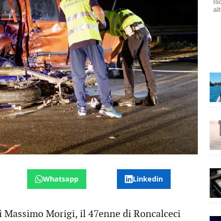
Is
al
Whatsapp
Linkedin
di Massimo Morigi, il 47enne di Roncalceci