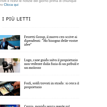
criviti e ricevi le notizie del giorno prima di chiunque
tro
Clicca qui
I PIÙ LETTI
Ferretti Group, il nuovo ceo scrive ai
dipendenti: “Ho bisogno delle vostre
idee”
Lugo, cane guida salva il proprietario
non vedente dalla furia di un pitbull e
un molosso
Forlì, soldi trovati in strada: si cerca il
proprietario
Cervia, movida senza regole sul