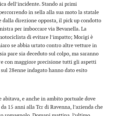
ica dell’incidente. Stando ai primi
ercorrendo in sella alla sua moto la statale
dalla direzione opposta, il pick up condotto
inistra per imboccare via Bevanella. La
tociclista di evitare l’impatto; Morigi è
iaro se abbia urtato contro altre vetture in
psia pare sia deceduto sul colpo, ma saranno
re con maggiore precisione tutti gli aspetti
ci sul 28enne indagato hanno dato esito
e abitava, e anche in ambito portuale dove
da 15 anni alla Tcr di Ravenna, l’azienda che
rto romagnolo. Domani mattina, l’ultimo