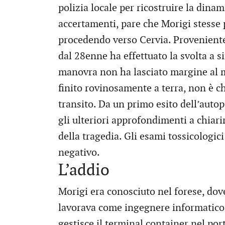
polizia locale per ricostruire la dinam
accertamenti, pare che Morigi stesse p
procedendo verso Cervia. Proveniente 
dal 28enne ha effettuato la svolta a s
manovra non ha lasciato margine al mo
finito rovinosamente a terra, non è ch
transito. Da un primo esito dell’auto
gli ulteriori approfondimenti a chiari
della tragedia. Gli esami tossicologi
negativo.
L’addio
Morigi era conosciuto nel forese, dov
lavorava come ingegnere informatico 
gestisce il terminal container nel po