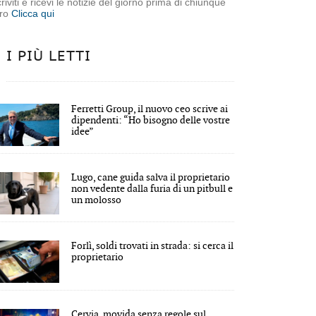
criviti e ricevi le notizie del giorno prima di chiunque
tro
Clicca qui
I PIÙ LETTI
Ferretti Group, il nuovo ceo scrive ai
dipendenti: “Ho bisogno delle vostre
idee”
Lugo, cane guida salva il proprietario
non vedente dalla furia di un pitbull e
un molosso
Forlì, soldi trovati in strada: si cerca il
proprietario
Cervia, movida senza regole sul