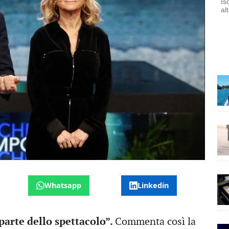
Is
al
Whatsapp
Linkedin
 parte dello spettacolo”.
Commenta così la