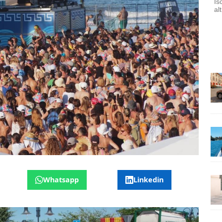
Is
al
Whatsapp
Linkedin