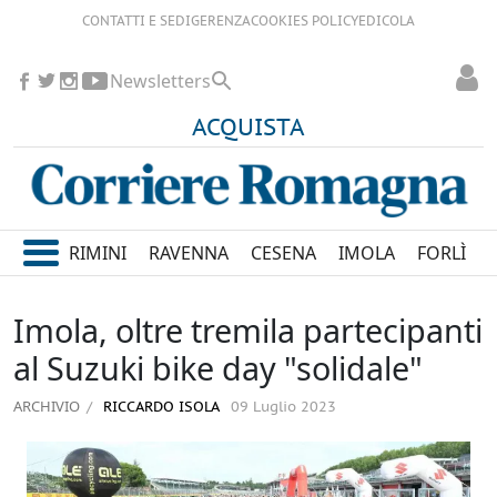
CONTATTI E SEDI
GERENZA
COOKIES POLICY
EDICOLA
Newsletters
ACQUISTA
RIMINI
RAVENNA
CESENA
IMOLA
FORLÌ
Imola, oltre tremila partecipanti
al Suzuki bike day "solidale"
ARCHIVIO
RICCARDO ISOLA
09 Luglio 2023