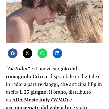
“Australia”
è il nuovo singolo d
el
romagnolo Cricca,
disponibile in digitale e
in radio a partire daoggi
,
che anticipa l
’Ep
in
uscita il
23 giugno.
Il brano, distribuito
da
ADA Music Italy (WMG) e
accompagnato dal videoclip
,è stato