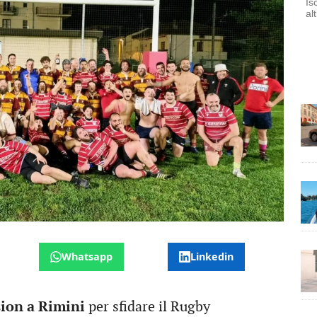
Is
al
Whatsapp
Linkedin
sion a Rimini
per sfidare il Rugby