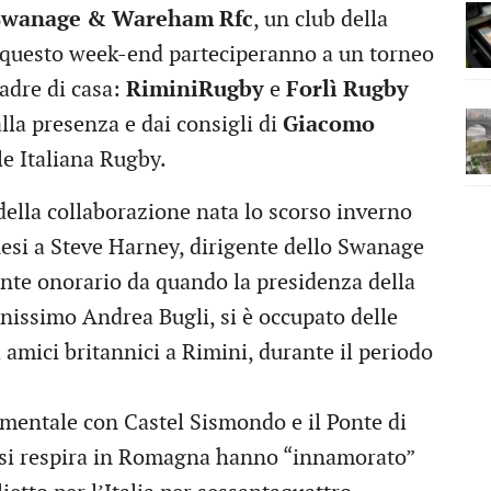
Swanage & Wareham Rfc
, un club della
in questo week-end parteciperanno a un torneo
adre di casa:
RiminiRugby
e
Forlì Rugby
lla presenza e dai consigli di
Giacomo
e Italiana Rugby.
 della collaborazione nata lo scorso inverno
inesi a Steve Harney, dirigente dello Swanage
te onorario da quando la presidenza della
anissimo Andrea Bugli, si è occupato delle
i amici britannici a Rimini, durante il periodo
numentale con Castel Sismondo e il Ponte di
si respira in Romagna hanno “innamorato”