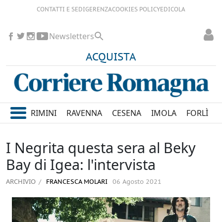
CONTATTI E SEDI
GERENZA
COOKIES POLICY
EDICOLA
Newsletters
ACQUISTA
RIMINI
RAVENNA
CESENA
IMOLA
FORLÌ
I Negrita questa sera al Beky
Bay di Igea: l'intervista
ARCHIVIO
FRANCESCA MOLARI
06 Agosto 2021