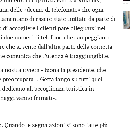
indietro la caparra». Patrizia Rinaldis,
una delle «decine di telefonate» che ogni
lamentano di essere state truffate da parte di
i accogliere i clienti pare dileguarsi nel
e i due numeri di telefono che campeggiano
e che si sente dall’altra parte della cornetta
he comunica che l’utenza è irraggiungibile.
nostra riviera - tuona la presidente, che
 preoccupata -. Getta fango su tutti quei
i dedicano all’accoglienza turistica in
onaggi vanno fermati».
o. Quando le segnalazioni si sono fatte più