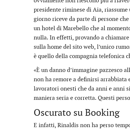
ovviamente non riescono più a riavere 
presidente riminese di Aia, riassume 
giorno riceve da parte di persone che 
un hotel di Marebello che al momento d
nulla. In effetti, provando a chiamar
sulla home del sito web, l’unico rumor
è quello della compagnia telefonica c
«È un danno d’immagine pazzesco alla 
non ha remore a definirsi arrabbiata e
lavoratori onesti che da anni e anni s
maniera seria e corretta. Questi pers
Oscurato su Booking
E infatti, Rinaldis non ha perso temp