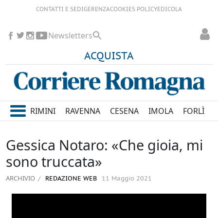
CONTATTI E SEDI
GERENZA
COOKIES POLICY
EDICOLA
Newsletters
ACQUISTA
RIMINI
RAVENNA
CESENA
IMOLA
FORLÌ
Gessica Notaro: «Che gioia, mi
sono truccata»
ARCHIVIO
REDAZIONE WEB
11 Maggio 2021