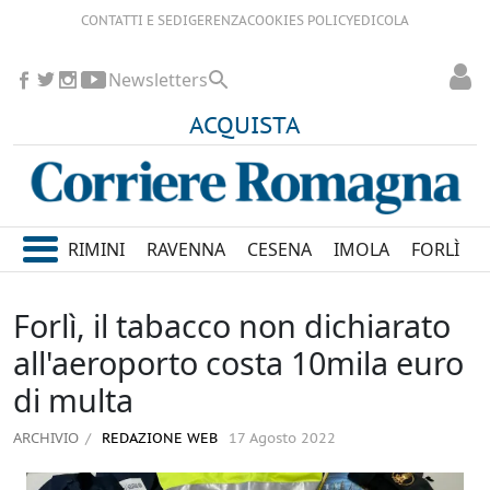
CONTATTI E SEDI
GERENZA
COOKIES POLICY
EDICOLA
Newsletters
ACQUISTA
RIMINI
RAVENNA
CESENA
IMOLA
FORLÌ
Forlì, il tabacco non dichiarato
all'aeroporto costa 10mila euro
di multa
ARCHIVIO
REDAZIONE WEB
17 Agosto 2022