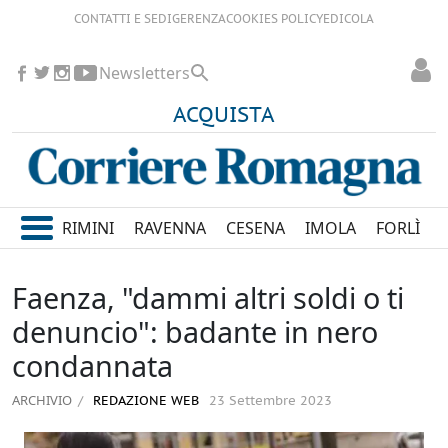
CONTATTI E SEDI
GERENZA
COOKIES POLICY
EDICOLA
Newsletters
ACQUISTA
RIMINI
RAVENNA
CESENA
IMOLA
FORLÌ
Faenza, "dammi altri soldi o ti
denuncio": badante in nero
condannata
ARCHIVIO
REDAZIONE WEB
23 Settembre 2023