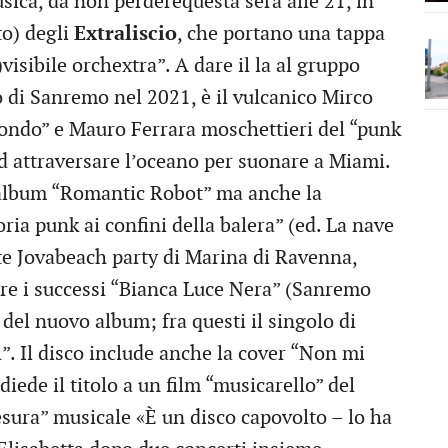
sica, da non perderequesta sera alle 21, in
to) degli
Extraliscio
, che portano una tappa
visibile orchextra”. A dare il la al gruppo
o di Sanremo nel 2021, è il vulcanico Mirco
iondo” e Mauro Ferrara moschettieri del “punk
 ad attraversare l’oceano per suonare a Miami.
 album “Romantic Robot” ma anche la
toria punk ai confini della balera” (ed. La nave
nte Jovabeach party di Marina di Ravenna,
are i successi “Bianca Luce Nera” (Sanremo
 del nuovo album; fra questi il singolo di
”. Il disco include anche la cover “Non mi
iede il titolo a un film “musicarello” del
esura” musicale «È un disco capovolto – lo ha