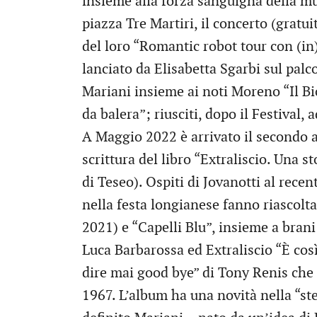
insieme alla forza sanguigna della mu
piazza Tre Martiri, il concerto (gratui
del loro “Romantic robot tour con (in)
lanciato da Elisabetta Sgarbi sul palc
Mariani insieme ai noti Moreno “Il B
da balera”; riusciti, dopo il Festival,
A Maggio 2022 è arrivato il secondo
scrittura del libro “Extraliscio. Una s
di Teseo). Ospiti di Jovanotti al rece
nella festa longianese fanno riascolt
2021) e “Capelli Blu”, insieme a brani
Luca Barbarossa ed Extraliscio “È così
dire mai good bye” di Tony Renis che d
1967. L’album ha una novità nella “st