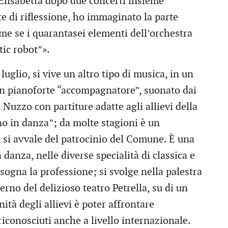
 Elisabetta dopo due concerti insieme
te di riflessione, ho immaginato la parte
me se i quarantasei elementi dell’orchestra
tic robot”».
uglio, si vive un altro tipo di musica, in un
un pianoforte “accompagnatore”, suonato dai
Nuzzo con partiture adatte agli allievi della
no in danza”; da molte stagioni è un
si avvale del patrocinio del Comune. È una
 danza, nelle diverse specialità di classica e
gna la professione; si svolge nella palestra
erno del delizioso teatro Petrella, su di un
tà degli allievi è poter affrontare
iconosciuti anche a livello internazionale.