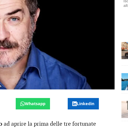
Is
al
Whatsapp
Linkedin
no
ad aprire la prima delle tre fortunate