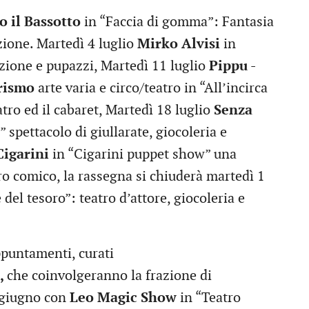
o il Bassotto
in “Faccia di gomma”: Fantasia
zione. Martedì 4 luglio
Mirko Alvisi
in
azione e pupazzi, Martedì 11 luglio
Pippu -
rismo
arte varia e circo/teatro in “All’incirca
eatro ed il cabaret, Martedì 18 luglio
Senza
” spettacolo di giullarate, giocoleria e
Cigarini
in “Cigarini puppet show” una
ro comico, la rassegna si chiuderà martedì 1
e del tesoro”: teatro d’attore, giocoleria e
puntamenti, curati
,
che coinvolgeranno la frazione di
3 giugno con
Leo Magic Show
in “Teatro