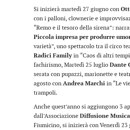
Si inizierà martedì 27 giugno con
Ott
con i palloni, clownerie e improvvisa
“Remo e il tesoro della sirena”: narr
Piccola impresa per produrre umo
varietà”, uno spettacolo tra il circo t
Radici Family
in
“Caos di altri tempi
fachirismo, Martedì 25 luglio
Dante 
serata con pupazzi, marionette e teat
agosto con
Andrea Marchi
in “Le vi
trampoli.
Anche quest’anno si aggiungono 3 ap
dall’Associazione
Diffusione Musica
Fiumicino, si inizierà con Venerdì 2