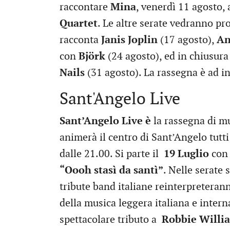
raccontare
Mina
, venerdì 11 agosto,
Quartet
. Le altre serate vedranno pr
racconta
Janis Joplin
(17 agosto),
An
con
Björk
(24 agosto), ed in chiusura
Nails
(31 agosto). La rassegna è ad in
Sant'Angelo Live
Sant’Angelo Live è
la rassegna di mu
animerà il centro di Sant’Angelo tutti
dalle 21.00. Si parte il
19 Luglio
co
“Oooh stasì da santì”
. Nelle serate 
tribute band italiane reinterpreterann
della musica leggera italiana e inter
spettacolare tributo a
Robbie Willi