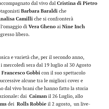
 accompagnato dal vivo dal
Cristina di Pietro
otagonisti
Barbara Baraldi
che
nalisa Camilli
che si confronterà
 l’omaggio di
Vera Gheno
ai
Nine Inch
gresso libero.
sica e varietà che, per il secondo anno,
 i mercoledì sera dal 19 luglio al 30 Agosto
n
Francesco Gobbi
con il suo spettacolo
successive alcune tra le migliori cover e
o dal vivo brani che hanno fatto la storia
nazionale: dai
Caiman
il 26 Luglio, allo
ams
dei
Rolls Robbie
il 2 agosto,
un live-