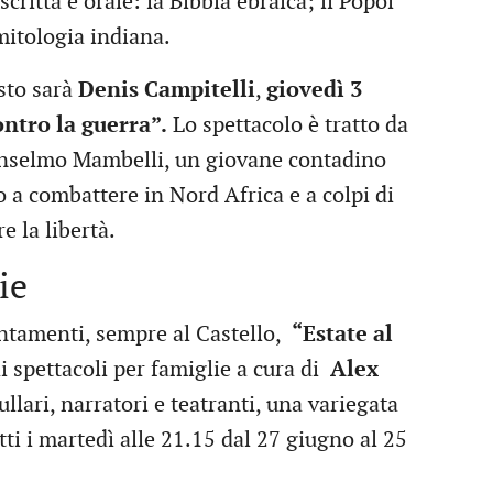
scritta e orale: la Bibbia ebraica; il Popol
mitologia indiana.
sto sarà
Denis Campitelli
,
giovedì 3
ontro la guerra”.
Lo spettacolo è tratto da
i Anselmo Mambelli, un giovane contadino
a combattere in Nord Africa e a colpi di
e la libertà.
ie
ntamenti, sempre al Castello,
“Estate al
i spettacoli per famiglie a cura di
Alex
ullari, narratori e teatranti, una variegata
utti i martedì alle 21.15 dal 27 giugno al 25