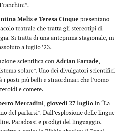
 Franchini”.
entina Melis e Teresa Cinque
presentano
acolo teatrale che tratta gli stereotipi di
gia. Si tratta di una anteprima stagionale, in
ssoluto a luglio ’23.
azione scientifica con
Adrian Fartade
,
sistema solare”. Uno dei divulgatori scientifici
à i posti più belli e straordinari che l’uomo
steroidi e comete.
berto Mercadini
,
giovedì 27 luglio
in “La
ano del parlarsi”. Dall’esplosione delle lingue
ire. Paradossi e prodigi del linguaggio.