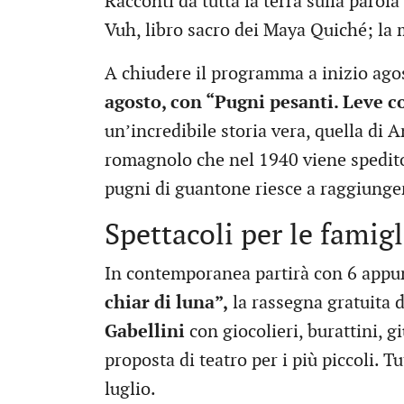
Racconti da tutta la terra sulla parola 
Vuh, libro sacro dei Maya Quiché; la 
A chiudere il programma a inizio ago
agosto, con “Pugni pesanti. Leve c
un’incredibile storia vera, quella d
romagnolo che nel 1940 viene spedito 
pugni di guantone riesce a raggiunger
Spettacoli per le famigl
In contemporanea partirà con 6 appu
chiar di luna”,
la rassegna gratuita d
Gabellini
con giocolieri, burattini, gi
proposta di teatro per i più piccoli. T
luglio.