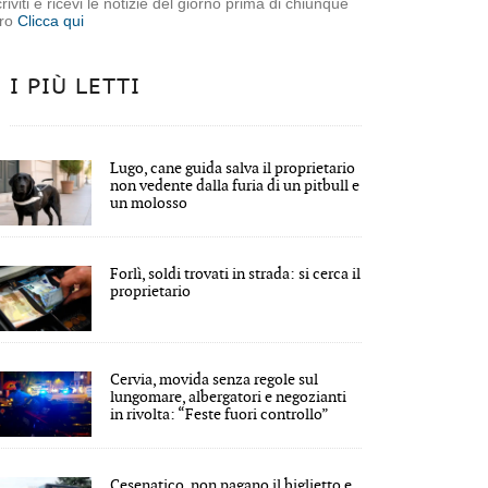
criviti e ricevi le notizie del giorno prima di chiunque
tro
Clicca qui
I PIÙ LETTI
Lugo, cane guida salva il proprietario
non vedente dalla furia di un pitbull e
un molosso
Forlì, soldi trovati in strada: si cerca il
proprietario
Cervia, movida senza regole sul
lungomare, albergatori e negozianti
in rivolta: “Feste fuori controllo”
Cesenatico, non pagano il biglietto e