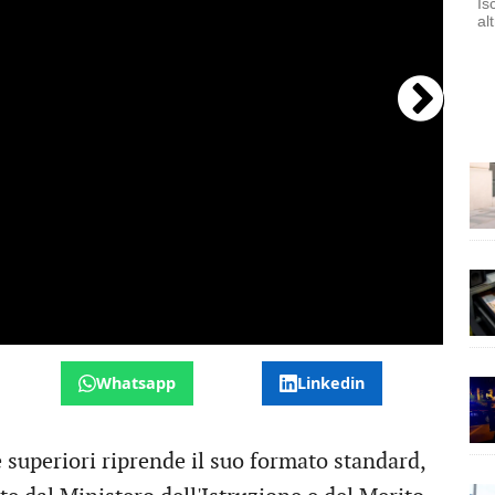
Is
al
Whatsapp
Linkedin
e superiori riprende il suo formato standard,