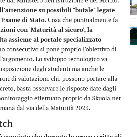
e dal Ministero dell'Istruzione e del Merito.
ll'attenzione su possibili "bufale" legate
l'Esame di Stato.
Cosa che puntualmente fa
ioni con 'Maturità al sicuro', la
ta assieme al portale specializzato
no consecutivo si pone proprio l'obiettivo di
ll'argomento. Lo sviluppo tecnologico va
disposizione degli studenti ma anche le
rrori di valutazione che possono portare alla
creto, basta osservare le risposte date dagli
monitoraggio effettuato proprio da Skuola.net
timana dal via della Maturità 2023.
tch
è convinto che durante le prove scritte gli