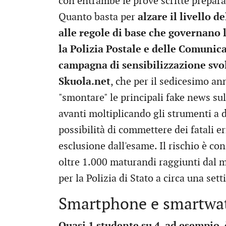
con entrambe le prove scritte preparat
Quanto basta per
alzare il livello de
alle regole di base che governano 
la Polizia Postale e delle Comunicaz
campagna di sensibilizzazione svol
Skuola.net
, che per il sedicesimo an
"smontare" le principali fake news su
avanti moltiplicando gli strumenti a 
possibilità di commettere dei fatali e
esclusione dall'esame. Il rischio è con
oltre 1.000 maturandi raggiunti dal 
per la Polizia di Stato a circa una set
Smartphone e smartwa
Quasi 1 studente su 4, ad esempio, 