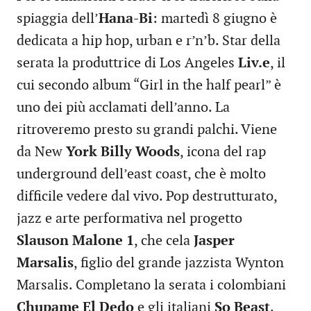
spiaggia dell’
Hana-Bi
: martedì 8 giugno è
dedicata a hip hop, urban e r’n’b. Star della
serata la produttrice di Los Angeles
Liv.e
, il
cui secondo album “Girl in the half pearl” è
uno dei più acclamati dell’anno. La
ritroveremo presto su grandi palchi. Viene
da New
York Billy Woods
, icona del rap
underground dell’east coast, che è molto
difficile vedere dal vivo. Pop destrutturato,
jazz e arte performativa nel progetto
Slauson Malone 1
, che cela
Jasper
Marsalis
, figlio del grande jazzista Wynton
Marsalis. Completano la serata i colombiani
Chupame El Dedo
e gli italiani
So Beast
.